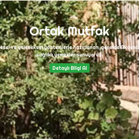
Ortak Mutfak
sel ve geleneksel yöntemlerle hazırlanan, genelde Akdeniz 
sağlıklı yemekler sunuyoruz.
Detaylı Bilgi Al