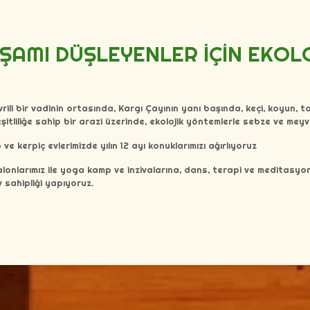
ŞAMI DÜŞLEYENLER İÇİN EKOLOJ
li bir vadinin ortasında, Kargı Çayının yanı başında, keçi, koyun, ta
itliliğe sahip bir arazi üzerinde, ekolojik yöntemlerle sebze ve meyv
e kerpiç evlerimizde yılın 12 ayı konuklarımızı ağırlıyoruz
onlarımız ile yoga kamp ve inzivalarına, dans, terapi ve meditasyon ç
v sahipliği yapıyoruz.